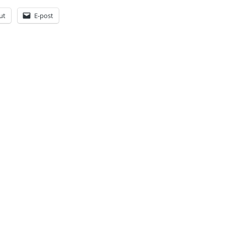
ut
E-post