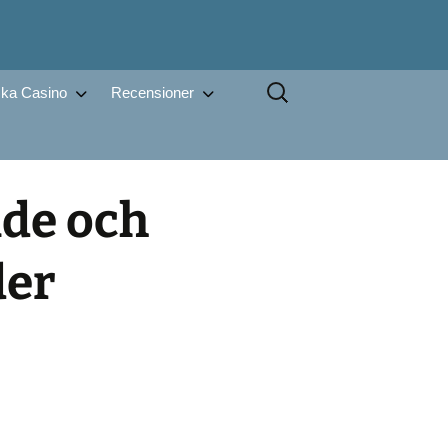
ska Casino
Recensioner
g Utan Svensk
Kungaslottet Recension
Maria Casino
asino
Recension
nde och
Jalla Casino Recension
der
Casinostugan
Recension