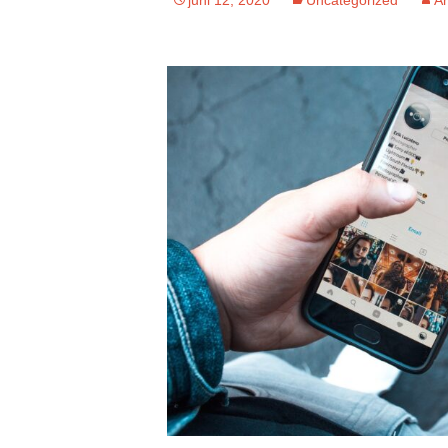
juni 12, 2020
Uncategorized
An