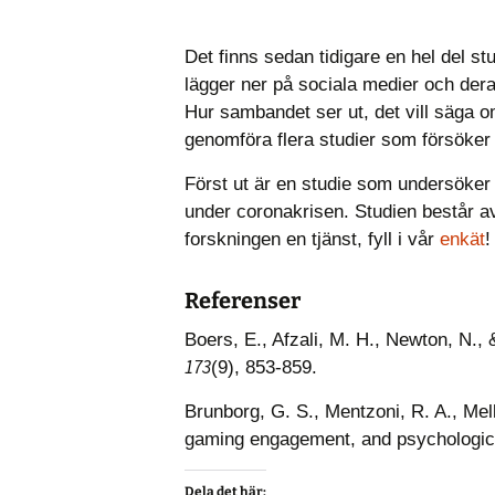
Det finns sedan tidigare en hel del 
lägger ner på sociala medier och deras
Hur sambandet ser ut, det vill säga o
genomföra flera studier som försöker 
Först ut är en studie som undersöker
under coronakrisen. Studien består a
forskningen en tjänst, fyll i vår
enkät
!
Referenser
Boers, E., Afzali, M. H., Newton, N.,
173
(9), 853-859.
Brunborg, G. S., Mentzoni, R. A., Mel
gaming engagement, and psychologic
Dela det här: