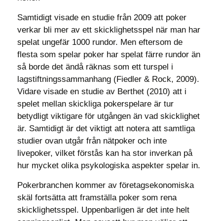
Samtidigt visade en studie från 2009 att poker
verkar bli mer av ett skicklighetsspel när man har
spelat ungefär 1000 rundor. Men eftersom de
flesta som spelar poker har spelat färre rundor än
så borde det ändå räknas som ett turspel i
lagstiftningssammanhang (Fiedler & Rock, 2009).
Vidare visade en studie av Berthet (2010) att i
spelet mellan skickliga pokerspelare är tur
betydligt viktigare för utgången än vad skicklighet
är. Samtidigt är det viktigt att notera a
tt samtliga
studier ovan utgår från nätpoker och inte
livepoker, vilket förstås kan ha stor in
verkan på
hur mycket olika psykologiska aspekter spelar in.
Pokerbranchen kommer av företagsekonomiska
skäl fortsätta att framställa poker som rena
skicklighetsspel. Uppenbarligen är det inte helt