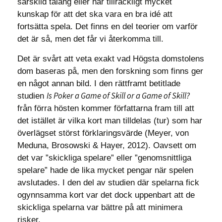
särskild talang eller har tillräckligt mycket
kunskap för att det ska vara en bra idé att
fortsätta spela. Det finns en del teorier om varför
det är så, men det får vi återkomma till.
Det är svårt att veta exakt vad Högsta domstolens
dom baseras på, men den forskning som finns ger
en något annan bild. I den rättframt betitlade
Is Poker a Game of Skill or a Game of Skill?
studien
från förra hösten kommer författarna fram till att
det istället är vilka kort man tilldelas (tur) som har
överlägset störst förklaringsvärde (Meyer, von
Meduna, Brosowski & Hayer, 2012). Oavsett om
det var ”skickliga spelare” eller ”genomsnittliga
spelare” hade de lika mycket pengar när spelen
avslutades. I den del av studien där spelarna fick
ogynnsamma kort var det dock uppenbart att de
skickliga spelarna var bättre på att minimera
risker.