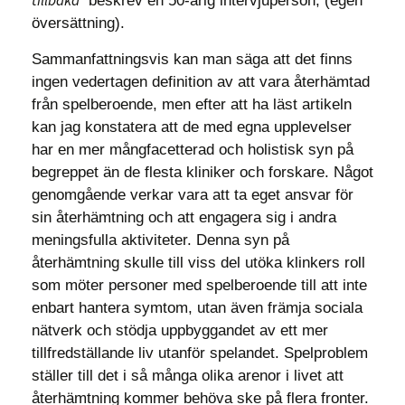
tillbaka”
beskrev en 50-årig intervjuperson, (egen
översättning).
Sammanfattningsvis kan man säga att det finns
ingen vedertagen definition av att vara återhämtad
från spelberoende, men efter att ha läst artikeln
kan jag konstatera att de med egna upplevelser
har en mer mångfacetterad och holistisk syn på
begreppet än de flesta kliniker och forskare. Något
genomgående verkar vara att ta eget ansvar för
sin återhämtning och att engagera sig i andra
meningsfulla aktiviteter. Denna syn på
återhämtning skulle till viss del utöka klinkers roll
som möter personer med spelberoende till att inte
enbart hantera symtom, utan även främja sociala
nätverk och stödja uppbyggandet av ett mer
tillfredställande liv utanför spelandet. Spelproblem
ställer till det i så många olika arenor i livet att
återhämtning kommer behöva ske på flera fronter.