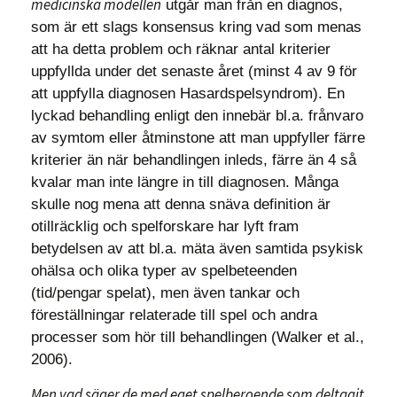
medicinska modellen
utgår man från en diagnos,
som är ett slags konsensus kring vad som menas
att ha detta problem och räknar antal kriterier
uppfyllda under det senaste året (minst 4 av 9 för
att uppfylla diagnosen Hasardspelsyndrom). En
lyckad behandling enligt den innebär bl.a. frånvaro
av symtom eller åtminstone att man uppfyller färre
kriterier än när behandlingen inleds, färre än 4 så
kvalar man inte längre in till diagnosen. Många
skulle nog mena att denna snäva definition är
otillräcklig och spelforskare har lyft fram
betydelsen av att bl.a. mäta även samtida psykisk
ohälsa och olika typer av spelbeteenden
(tid/pengar spelat), men även tankar och
föreställningar relaterade till spel och andra
processer som hör till behandlingen (Walker et al.,
2006).
Men vad säger de med eget spelberoende som deltagit