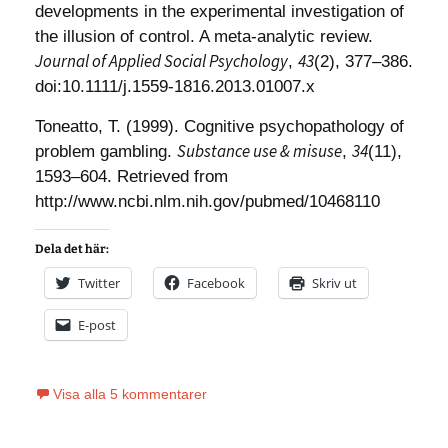
developments in the experimental investigation of
the illusion of control. A meta-analytic review.
Journal of Applied Social Psychology
43
,
(2), 377–386.
doi:10.1111/j.1559-1816.2013.01007.x
Toneatto, T. (1999). Cognitive psychopathology of
Substance use & misuse
34
problem gambling.
,
(11),
1593–604. Retrieved from
http://www.ncbi.nlm.nih.gov/pubmed/10468110
Dela det här:
Twitter
Facebook
Skriv ut
E-post
Visa alla 5 kommentarer