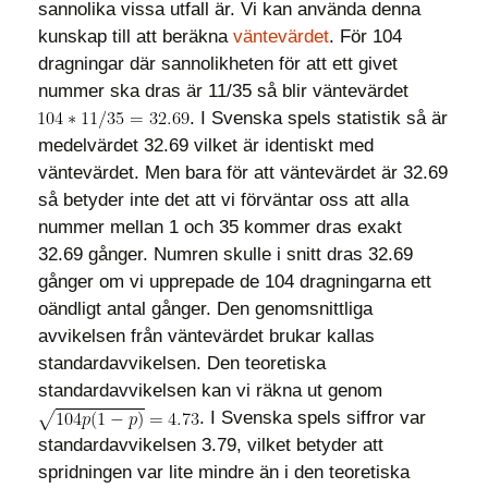
sannolika vissa utfall är. Vi kan använda denna
kunskap till att beräkna
väntevärdet
. För 104
dragningar där sannolikheten för att ett givet
nummer ska dras är 11/35 så blir väntevärdet
. I Svenska spels statistik så är
medelvärdet 32.69 vilket är identiskt med
väntevärdet. Men bara för att väntevärdet är 32.69
så betyder inte det att vi förväntar oss att alla
nummer mellan 1 och 35 kommer dras exakt
32.69 gånger. Numren skulle i snitt dras 32.69
gånger om vi upprepade de 104 dragningarna ett
oändligt antal gånger. Den genomsnittliga
avvikelsen från väntevärdet brukar kallas
standardavvikelsen. Den teoretiska
standardavvikelsen kan vi räkna ut genom
. I Svenska spels siffror var
standardavvikelsen 3.79, vilket betyder att
spridningen var lite mindre än i den teoretiska