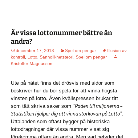
Är vissa lottonummer bättre än
andra?
december 17, 2013
Spel om pengar
Illusion av
kontroll
,
Lotto
,
Sannolikhetsteori
,
Spel om pengar
Kristoffer Magnusson
Ute på nätet finns det drösvis med sidor som
beskriver hur du bör spela för att vinna högsta
vinsten på lotto. Även kvällspressen brukar titt
”Raden till miljonerna –
som tätt skriva saker som
Statistiken hjälper dig att vinna storkovan på Lotto”
.
Uttalanden som oftast bygger på historiska
lottodragningar där vissa nummer visat sig
förekomma oftare än andra. Men vad betyder det