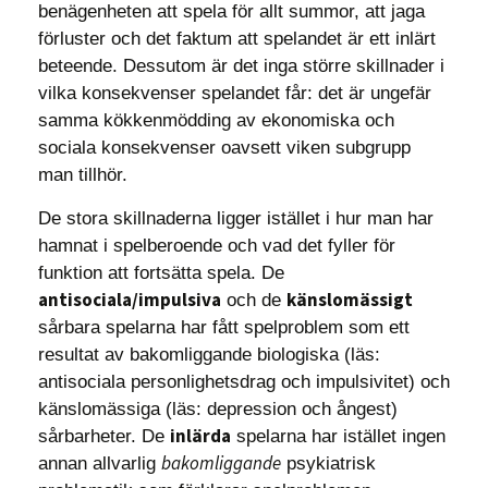
benägenheten att spela för allt summor, att jaga
förluster och det faktum att spelandet är ett inlärt
beteende. Dessutom är det inga större skillnader i
vilka konsekvenser spelandet får: det är ungefär
samma kökkenmödding av ekonomiska och
sociala konsekvenser oavsett viken subgrupp
man tillhör.
De stora skillnaderna ligger istället i hur man har
hamnat i spelberoende och vad det fyller för
funktion att fortsätta spela. De
antisociala/impulsiva
känslomässigt
och de
sårbara spelarna har fått spelproblem som ett
resultat av bakomliggande biologiska (läs:
antisociala personlighetsdrag och impulsivitet) och
känslomässiga (läs: depression och ångest)
inlärda
sårbarheter. De
spelarna har istället ingen
bakomliggande
annan allvarlig
psykiatrisk