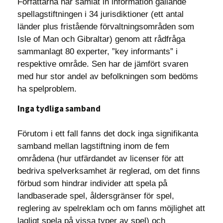
Författarna har samlat in information gällande
spellagstiftningen i 34 jurisdiktioner (ett antal
länder plus fristående förvaltningsområden som
Isle of Man och Gibraltar) genom att rådfråga
sammanlagt 80 experter, ”key informants” i
respektive område. Sen har de jämfört svaren
med hur stor andel av befolkningen som bedöms
ha spelproblem.
Inga tydliga samband
Förutom i ett fall fanns det dock inga signifikanta
samband mellan lagstiftning inom de fem
områdena (hur utfärdandet av licenser för att
bedriva spelverksamhet är reglerad, om det finns
förbud som hindrar individer att spela på
landbaserade spel, åldersgränser för spel,
reglering av spelreklam och om fanns möjlighet att
lagligt spela på vissa typer av spel) och