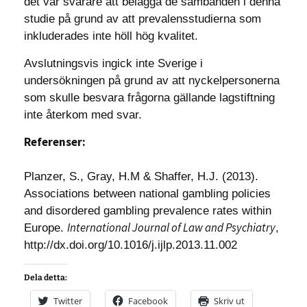
det var svårare att belägga de sambanden i denna
studie på grund av att prevalensstudierna som
inkluderades inte höll hög kvalitet.
Avslutningsvis ingick inte Sverige i
undersökningen på grund av att nyckelpersonerna
som skulle besvara frågorna gällande lagstiftning
inte återkom med svar.
Referenser:
Planzer, S., Gray, H.M & Shaffer, H.J. (2013).
Associations between national gambling policies
and disordered gambling prevalence rates within
International Journal of Law and Psychiatry
Europe.
,
http://dx.doi.org/10.1016/j.ijlp.2013.11.002
Dela detta:
Twitter
Facebook
Skriv ut