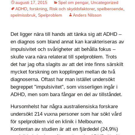
augusti 17, 2015
Spel om pengar
,
Uncategorized
ADHD
,
forskning
,
Risk och skyddsfaktorer
,
spelberoende
,
spelmissbruk
,
Spelproblem
Anders Nilsson
Det ligger nära till hands att tänka sig att ADHD –
en diagnos som bland annat kan karakteriseras av
impulsivitet och svårigheter att behålla fokus –
skulle vara nära relaterat till spelproblem. Trots
det har jag ofta slagits av att det inte finns särskilt
mycket forskning om kopplingen mellan de två
diagnoserna. Oftast har man istället undersökt
begreppet ”impulsivitet”, som visserligen ingår i
ADHD, men som bara fångar en del av tillståndet.
Hursomhelst har några australiensiska forskare
undersökt 214 vuxna personer som har sökt vård
för spelproblem vid en klinik i Melbourne.
Kontentan av studien är att en fjärdedel (24,9%)