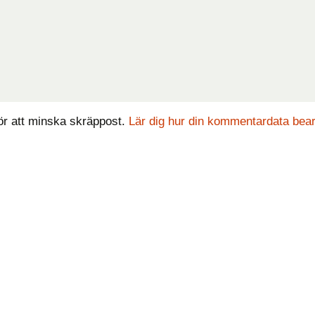
r att minska skräppost.
Lär dig hur din kommentardata bea