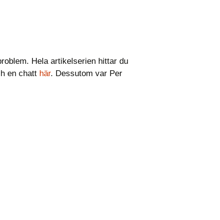
oblem. Hela artikelserien hittar du
h en chatt
här
. Dessutom var Per