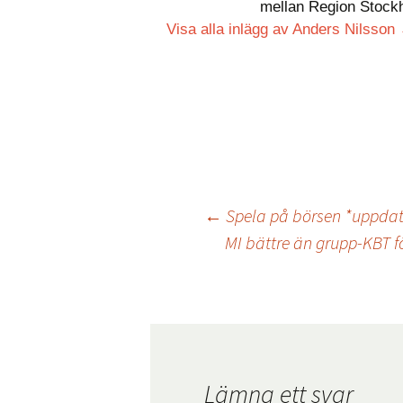
mellan Region Stockh
Visa alla inlägg av Anders Nilsson
←
Spela på börsen *uppdat
MI bättre än grupp-KBT 
Lämna ett svar