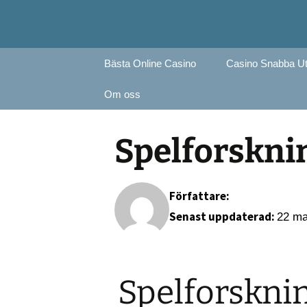
Bästa Online Casino
Casino Snabba Ut
Om oss
Spelforskni
Författare:
Senast uppdaterad:
22 ma
Spelforskni