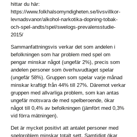
hittar du här:
https://www.folkhalsomyndigheten.se/livsvillkor-
levnadsvanor/alkohol-narkotika-dopning-tobak-
och-spel-andts/spel/swelogs-prevalensstudie-
2015/
Sammanfattningsvis verkar det som andelen i
befolkningen som har problem med spel om
pengar minskar något (ungefär 2%), precis som
andelen personer som överhuvudtaget spelar
(ungefär 58%). Gruppen som spelar varje månad
minskar kraftigt från 44% till 27%. Däremot verkar
gruppen med allvarliga problem, som kan antas
ungefär motsvara de med spelberoende, ökar
något till 0,4% av befolkningen (jämfört med 0,3%
vid förra mätningen).
Det är mycket positivt att antalet personer med
spelproblem minskar totalt sett. Samtidigt ökar