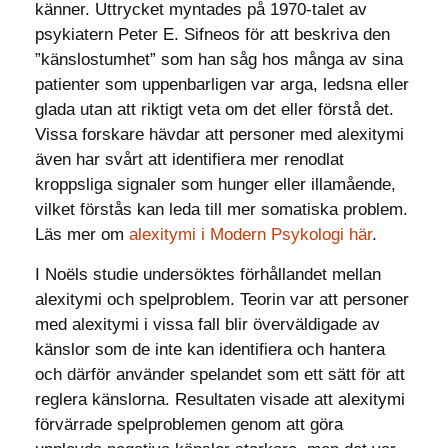
känner. Uttrycket myntades på 1970-talet av
psykiatern Peter E. Sifneos för att beskriva den
”känslostumhet” som han såg hos många av sina
patienter som uppenbarligen var arga, ledsna eller
glada utan att riktigt veta om det eller förstå det.
Vissa forskare hävdar att personer med alexitymi
även har svårt att identifiera mer renodlat
kroppsliga signaler som hunger eller illamående,
vilket förstås kan leda till mer somatiska problem.
Läs mer om
alexitymi i Modern Psykologi här
.
I Noëls studie undersöktes förhållandet mellan
alexitymi och spelproblem. Teorin var att personer
med alexitymi i vissa fall blir överväldigade av
känslor som de inte kan identifiera och hantera
och därför använder spelandet som ett sätt för att
reglera känslorna. Resultaten visade att alexitymi
förvärrade spelproblemen genom att göra