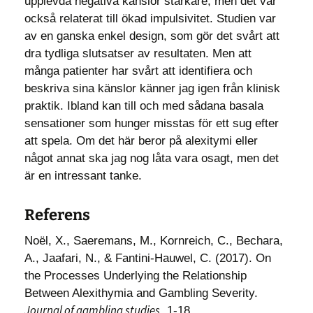
upplevda negativa känslor starkare, men det var
också relaterat till ökad impulsivitet. Studien var
av en ganska enkel design, som gör det svårt att
dra tydliga slutsatser av resultaten. Men att
många patienter har svårt att identifiera och
beskriva sina känslor känner jag igen från klinisk
praktik. Ibland kan till och med sådana basala
sensationer som hunger misstas för ett sug efter
att spela. Om det här beror på alexitymi eller
något annat ska jag nog låta vara osagt, men det
är en intressant tanke.
Referens
Noël, X., Saeremans, M., Kornreich, C., Bechara,
A., Jaafari, N., & Fantini-Hauwel, C. (2017). On
the Processes Underlying the Relationship
Between Alexithymia and Gambling Severity.
Journal of gambling studies
, 1-18.