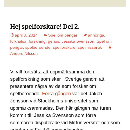
Hej spelforskare! Del 2.
april 9, 2014
Spel om pengar
anhöriga
,
folkhälsa
,
forskning
,
genus
,
Jessika Svensson
,
Spel om
pengar
,
spelberoende
,
spelforskare
,
spelmissbruk
Anders Nilsson
Vi vill fortsätta att uppmärksamma den
spelforskning som sker i Sverige genom att
presentera några av de som forskar om
spelberoende.
Förra gången
var det Jakob
Jonsson vid Stockholms universitet som
uppmärksammades. Den här gången har turen
kommit till Jessika Svensson som förra
sommaren disputerade vid Mittuniversitet och som
arbetar vid Folkhälsomyndigheten.