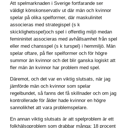
Att spelmarknaden i Sverige fortfarande ser
väldigt könskonservativ ut där män och kvinnor
spelar på olika spelformer, där maskulinitet
associeras med strategispel (s k
skicklighetsspel)och spel i offentlig miljö medan
femininitet associeras med avhållsamhet från spel
eller med chansspel (s k turspel) i hemmiljö. Män
spelar oftare, på fler spelformer och för högre
summor än kvinnor och det blir ganska logiskt att
fler män än kvinnor har problem med spel.
Däremot, och det var en viktig slutsats, när jag
jämförde män och kvinnor som spelar
regelbundet, så fanns det få skillnader och om jag
kontrollerade för ålder hade kvinnor en högre
sannolikhet att vara problemspelare.
En annan viktig slutsats är att spelproblem är ett
folkhälsoproblem som drabbar många: 18 procent