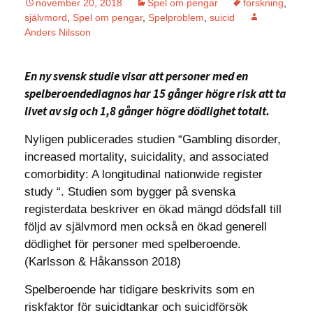
november 20, 2018
Spel om pengar
forskning
,
självmord
,
Spel om pengar
,
Spelproblem
,
suicid
Anders Nilsson
En ny svensk studie visar att personer med en
spelberoendediagnos har 15 gånger högre risk att ta
livet av sig och 1,8 gånger högre dödlighet totalt.
Nyligen publicerades studien “Gambling disorder,
increased mortality, suicidality, and associated
comorbidity: A longitudinal nationwide register
study “. Studien som bygger på svenska
registerdata beskriver en ökad mängd dödsfall till
följd av självmord men också en ökad generell
dödlighet för personer med spelberoende.
(Karlsson & Håkansson 2018)
Spelberoende har tidigare beskrivits som en
riskfaktor för suicidtankar och suicidförsök