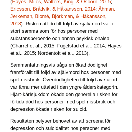
(
Hayes, Miles, Walters, King, & Osborn, 2015
;
Ericsson, Brådvik, & Håkansson, 2014
;
Åhman,
Jerkeman, Blomé, Björkman, & Håkansson,
2018
). Risken att dö till följd av självmord var i
stort samma som för hos personer med
substansberoende och annan psykisk ohälsa
(Charrel et al., 2015; Fugelstad et al., 2014; Hayes
et al., 2015; Nordentoft et al., 2013).
Sammanfattningsvis sågs en ökad dödlighet
framförallt till följd av självmord hos personer med
spelmissbruk. Överdödligheten till följd av suicid
var ännu mer uttalad i den yngre ålderskategorin.
Hjärt-kärlsjukdom ökade den generella risken för
förtida död hos personer med spelmissbruk och
depression ökade risken för suicid.
Resultaten belyser behovet av att screena för
depression och suicidalitet hos personer med