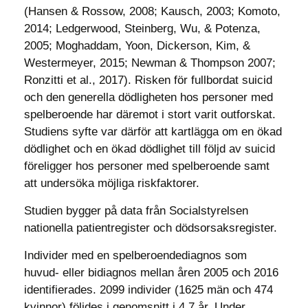
(Hansen & Rossow, 2008; Kausch, 2003; Komoto,
2014; Ledgerwood, Steinberg, Wu, & Potenza,
2005; Moghaddam, Yoon, Dickerson, Kim, &
Westermeyer, 2015; Newman & Thompson 2007;
Ronzitti et al., 2017). Risken för fullbordat suicid
och den generella dödligheten hos personer med
spelberoende har däremot i stort varit outforskat.
Studiens syfte var därför att kartlägga om en ökad
dödlighet och en ökad dödlighet till följd av suicid
föreligger hos personer med spelberoende samt
att undersöka möjliga riskfaktorer.
Studien bygger på data från Socialstyrelsen
nationella patientregister och dödsorsaksregister.
Individer med en spelberoendediagnos som
huvud- eller bidiagnos mellan åren 2005 och 2016
identifierades. 2099 individer (1625 män och 474
kvinnor) följdes i genomsnitt i 4,7 år. Under