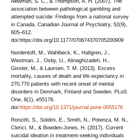
Newman, S. C., & Thompson, A. H. (2007). The
association between pathological gambling and
attempted suicide: Findings from a national survey
in Canada. Canadian Journal of Psychiatry, 52(9),
605–612.
doi:https://doi.org/10.1177/070674370705200909
Nordentoft, M., Wahlbeck, K., Hallgren, J.,
Westman, J., Osby, U., Alinaghizadeh, H.,
Gissler, M., & Laursen, T. M. (2013). Excess
mortality, causes of death and life expectancy in
270,770 patients with recent onset of mental
disorders in Denmark, Finland and Sweden. PLoS
One, 8(1), e55176.
doi:
https://doi.org/10.1371/journal.pone.0055176
Ronzitti, S., Soldini, E., Smith, N., Potenza, M. N.,
Clerici, M., & Bowden-Jones, H. (2017). Current
suicidal ideation in treatment-seeking individuals