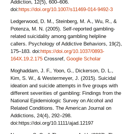
Addiction, 12(5), 600–606.
doi:
https://doi.org/10.1007/s11469-014-9492-3
Ledgerwood, D. M., Steinberg, M. A., Wu, R., &
Potenza, M. N. (2005). Self-reported gambling-
related suicidality among gambling helpline
callers. Psychology of Addictive Behaviors, 19(2),
175–183. doi:
https://doi.org/10.1037/0893-
164X.19.2.175
Crossref,
Google Scholar
Moghaddam, J. F., Yoon, G., Dickerson, D. L.,
Kim, S. W., & Westermeyer, J. (2015). Suicidal
ideation and suicide attempts in five groups with
different severities of gambling: Findings from the
National Epidemiologic Survey on Alcohol and
Related Conditions. The American Journal on
Addictions, 24(4), 292–298.
doi:https://doi.org/10.1111/ajad.12197