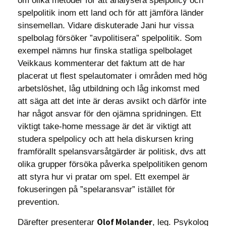
om olika metoder för att analysera spelpolicy och
spelpolitik inom ett land och för att jämföra länder
sinsemellan. Vidare diskuterade Jani hur vissa
spelbolag försöker ”avpolitisera” spelpolitik. Som
exempel nämns hur finska statliga spelbolaget
Veikkaus kommenterar det faktum att de har
placerat ut flest spelautomater i områden med hög
arbetslöshet, låg utbildning och låg inkomst med
att säga att det inte är deras avsikt och därför inte
har något ansvar för den ojämna spridningen. Ett
viktigt take-home message är det är viktigt att
studera spelpolicy och att hela diskursen kring
framförallt spelansvarsåtgärder är politisk, dvs att
olika grupper försöka påverka spelpolitiken genom
att styra hur vi pratar om spel. Ett exempel är
fokuseringen på ”spelaransvar” istället för
prevention.
Olof Molander
Därefter presenterar
, leg. Psykolog