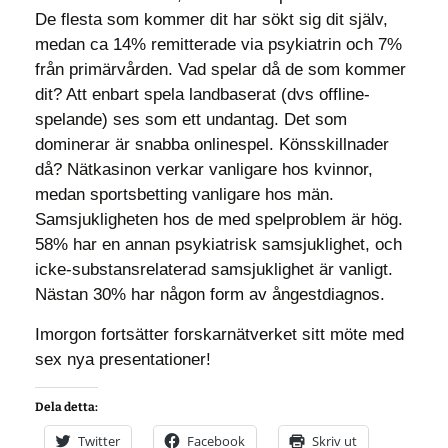
De flesta som kommer dit har sökt sig dit själv,
medan ca 14% remitterade via psykiatrin och 7%
från primärvården. Vad spelar då de som kommer
dit? Att enbart spela landbaserat (dvs offline-
spelande) ses som ett undantag. Det som
dominerar är snabba onlinespel. Könsskillnader
då? Nätkasinon verkar vanligare hos kvinnor,
medan sportsbetting vanligare hos män.
Samsjukligheten hos de med spelproblem är hög.
58% har en annan psykiatrisk samsjuklighet, och
icke-substansrelaterad samsjuklighet är vanligt.
Nästan 30% har någon form av ångestdiagnos.
Imorgon fortsätter forskarnätverket sitt möte med
sex nya presentationer!
Dela detta:
Twitter
Facebook
Skriv ut