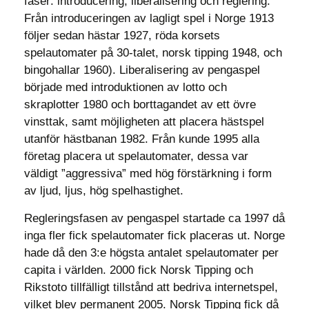
faser: introducering, liberalisering och reglering.
Från introduceringen av lagligt spel i Norge 1913
följer sedan hästar 1927, röda korsets
spelautomater på 30-talet, norsk tipping 1948, och
bingohallar 1960). Liberalisering av pengaspel
började med introduktionen av lotto och
skraplotter 1980 och borttagandet av ett övre
vinsttak, samt möjligheten att placera hästspel
utanför hästbanan 1982. Från kunde 1995 alla
företag placera ut spelautomater, dessa var
väldigt ”aggressiva” med hög förstärkning i form
av ljud, ljus, hög spelhastighet.
Regleringsfasen av pengaspel startade ca 1997 då
inga fler fick spelautomater fick placeras ut. Norge
hade då den 3:e högsta antalet spelautomater per
capita i världen. 2000 fick Norsk Tipping och
Rikstoto tillfälligt tillstånd att bedriva internetspel,
vilket blev permanent 2005. Norsk Tipping fick då