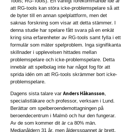
Tools; RG-Tools). En vanligt förekommande idé är
att RG-tools kan störa icke-problemspelare så att
de byter till en annan spelplattform, men det
saknas forskning som visar att detta stämmer. I
denna studie har spelare fått svara på en enkät
kring sina erfarenheter av RG-tools samt fylla i ett
formulär som mäter spelproblem. Inga signifikanta
skillnader i upplevelsen hittades mellan
problemspelare och icke-problemspelare. Detta
innebär att spelbolag inte har något fog för att
sprida idén om att RG-tools skrämmer bort icke-
problemspelare.
Anders Håkansson
Dagens sista talare var
,
specialistläkare och professor, verksam i Lund.
Berättar om spelberoendemottagningen på
beroendecentrum i Malmö och hur den fungerar.
Av de som kommer dit är ca 80% män.
Medianåldern 31 år, men åldersspannet är brett.