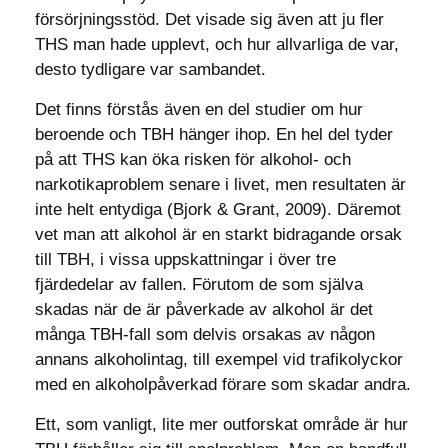
försörjningsstöd. Det visade sig även att ju fler
THS man hade upplevt, och hur allvarliga de var,
desto tydligare var sambandet.
Det finns förstås även en del studier om hur
beroende och TBH hänger ihop. En hel del tyder
på att THS kan öka risken för alkohol- och
narkotikaproblem senare i livet, men resultaten är
inte helt entydiga (Bjork & Grant, 2009). Däremot
vet man att alkohol är en starkt bidragande orsak
till TBH, i vissa uppskattningar i över tre
fjärdedelar av fallen. Förutom de som själva
skadas när de är påverkade av alkohol är det
många TBH-fall som delvis orsakas av någon
annans alkoholintag, till exempel vid trafikolyckor
med en alkoholpåverkad förare som skadar andra.
Ett, som vanligt, lite mer outforskat område är hur