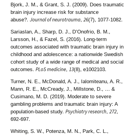
Bjork, J. M., & Grant, S. J. (2009). Does traumatic
brain injury increase risk for substance
Journal of neurotrauma
26
abuse?.
,
(7), 1077-1082.
Sariaslan, A., Sharp, D. J., D’Onofrio, B. M.,
Larsson, H., & Fazel, S. (2016). Long-term
outcomes associated with traumatic brain injury in
childhood and adolescence: a nationwide Swedish
cohort study of a wide range of medical and social
PLoS medicine
13
outcomes.
,
(8), e1002103.
Turner, N. E., McDonald, A. J., Ialomiteanu, A. R.,
Mann, R. E., McCready, J., Millstone, D., … &
Cusimano, M. D. (2019). Moderate to severe
gambling problems and traumatic brain injury: A
Psychiatry research
272
population-based study.
,
,
692-697.
Whiting, S. W., Potenza, M. N., Park, C. L.,