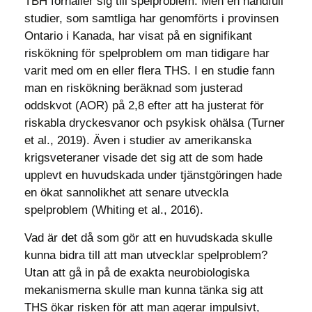
TBH förhåller sig till spelproblem. Men en handfull
studier, som samtliga har genomförts i provinsen
Ontario i Kanada, har visat på en signifikant
riskökning för spelproblem om man tidigare har
varit med om en eller flera THS. I en studie fann
man en riskökning beräknad som justerad
oddskvot (AOR) på 2,8 efter att ha justerat för
riskabla dryckesvanor och psykisk ohälsa (Turner
et al., 2019). Även i studier av amerikanska
krigsveteraner visade det sig att de som hade
upplevt en huvudskada under tjänstgöringen hade
en ökat sannolikhet att senare utveckla
spelproblem (Whiting et al., 2016).
Vad är det då som gör att en huvudskada skulle
kunna bidra till att man utvecklar spelproblem?
Utan att gå in på de exakta neurobiologiska
mekanismerna skulle man kunna tänka sig att
THS ökar risken för att man agerar impulsivt,