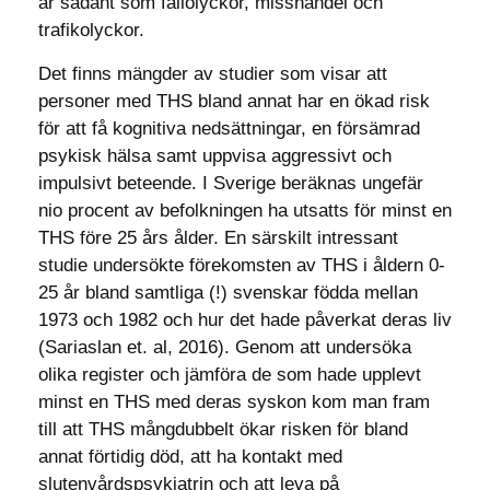
är sådant som fallolyckor, misshandel och
trafikolyckor.
Det finns mängder av studier som visar att
personer med THS bland annat har en ökad risk
för att få kognitiva nedsättningar, en försämrad
psykisk hälsa samt uppvisa aggressivt och
impulsivt beteende. I Sverige beräknas ungefär
nio procent av befolkningen ha utsatts för minst en
THS före 25 års ålder. En särskilt intressant
studie undersökte förekomsten av THS i åldern 0-
25 år bland samtliga (!) svenskar födda mellan
1973 och 1982 och hur det hade påverkat deras liv
(Sariaslan et. al, 2016). Genom att undersöka
olika register och jämföra de som hade upplevt
minst en THS med deras syskon kom man fram
till att THS mångdubbelt ökar risken för bland
annat förtidig död, att ha kontakt med
slutenvårdspsykiatrin och att leva på