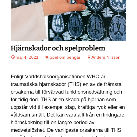
Hjärnskador och spelproblem
maj 4, 2021
Spel om pengar
Anders Nilsson
Enligt Världshälsoorganisationen WHO är
traumatiska hjärnskador (THS) en av de främsta
orsakerna till förvärvad funktionsnedsättning och
för tidig död. THS är en skada på hjärnan som
uppstår vid till exempel slag, kraftiga ryck eller en
våldsam smäll. Det kan vara alltifrån en lindrigare
hjärnskakning till en längre period av
medvetslöshet. De vanligaste orsakerna till THS