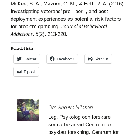
McKee, S. A., Mazure, C. M., & Hoff, R. A. (2016).
Investigating veterans’ pre-, peri-, and post-
deployment experiences as potential risk factors
Journal of Behavioral
for problem gambling.
Addictions
5
,
(2), 213-220.
Dela det här:
Twitter
Facebook
Skriv ut
E-post
Om Anders Nilsson
Leg. Psykolog och forskare
som arbetar vid Centrum för
psykiatriforskning. Centrum för