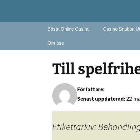
Bästa Online Casino
Casino Snabba Ut
Om oss
Till spelfrih
Författare:
Senast uppdaterad:
22 ma
Etikettarkiv: Behandli