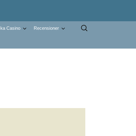
ska Casino
Recensioner
g Utan Svensk
Kungaslottet Recension
Maria Casino
asino
Recension
Jalla Casino Recension
Casinostugan
Recension