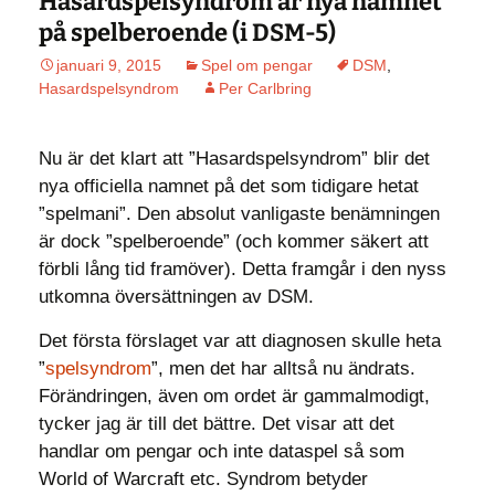
Hasardspelsyndrom är nya namnet
på spelberoende (i DSM-5)
januari 9, 2015
Spel om pengar
DSM
,
Hasardspelsyndrom
Per Carlbring
Nu är det klart att ”Hasardspelsyndrom” blir det
nya officiella namnet på det som tidigare hetat
”spelmani”. Den absolut vanligaste benämningen
är dock ”spelberoende” (och kommer säkert att
förbli lång tid framöver). Detta framgår i den nyss
utkomna översättningen av DSM.
Det första förslaget var att diagnosen skulle heta
”
spelsyndrom
”, men det har alltså nu ändrats.
Förändringen, även om ordet är gammalmodigt,
tycker jag är till det bättre. Det visar att det
handlar om pengar och inte dataspel så som
World of Warcraft etc. Syndrom betyder