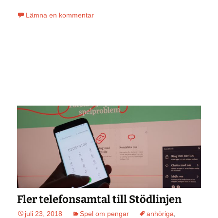
Lämna en kommentar
Fler telefonsamtal till Stödlinjen
juli 23, 2018
Spel om pengar
anhöriga
,