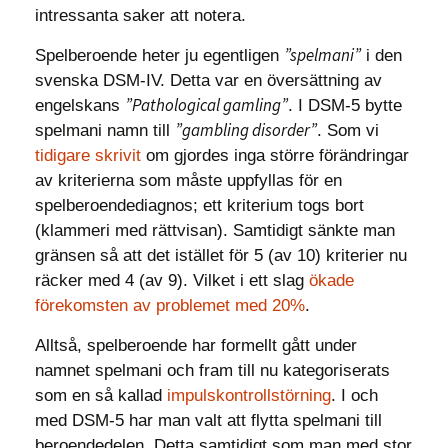
intressanta saker att notera.
”spelmani”
Spelberoende heter ju egentligen
i den
svenska DSM-IV. Detta var en översättning av
”Pathological gamling”
engelskans
. I DSM-5 bytte
”gambling disorder”
spelmani namn till
. Som vi
tidigare skrivit
om gjordes inga större förändringar
av kriterierna som måste uppfyllas för en
spelberoendediagnos; ett kriterium togs bort
(klammeri med rättvisan). Samtidigt sänkte man
gränsen så att det istället för 5 (av 10) kriterier nu
räcker med 4 (av 9). Vilket i ett slag
ökade
förekomsten av problemet med 20%
.
Alltså, spelberoende har formellt gått under
namnet spelmani och fram till nu kategoriserats
som en så kallad
impulskontrollstörning
. I och
med DSM-5 har man valt att flytta spelmani till
beroendedelen. Detta samtidigt som man med stor