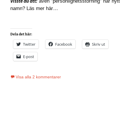
Visste du att:
även ”personlighetsstörning” har nytt
namn? Läs mer här…
Dela det här:
Twitter
Facebook
Skriv ut
E-post
Visa alla 2 kommentarer