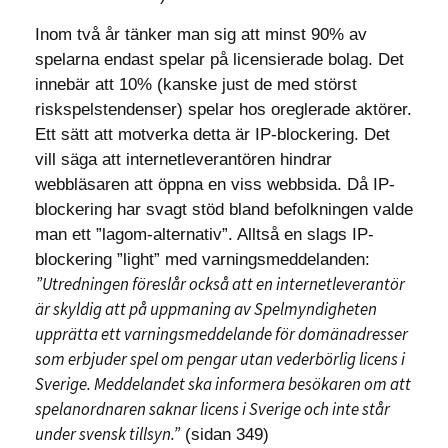
Inom två år tänker man sig att minst 90% av
spelarna endast spelar på licensierade bolag. Det
innebär att 10% (kanske just de med störst
riskspelstendenser) spelar hos oreglerade aktörer.
Ett sätt att motverka detta är IP-blockering. Det
vill säga att internetleverantören hindrar
webbläsaren att öppna en viss webbsida. Då IP-
blockering har svagt stöd bland befolkningen valde
man ett ”lagom-alternativ”. Alltså en slags IP-
blockering ”light” med varningsmeddelanden:
”Utredningen föreslår också att en internetleverantör
är skyldig att på uppmaning av Spelmyndigheten
upprätta ett varningsmeddelande för domänadresser
som erbjuder spel om pengar utan vederbörlig licens i
Sverige. Meddelandet ska informera besökaren om att
spelanordnaren saknar licens i Sverige och inte står
under svensk tillsyn.”
(sidan 349)