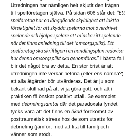
Utredningen har nämligen helt skjutit den frågan
”Ett
till spelföretagen själva. På sidan 606 står det:
spelföretag har en långgående skyldighet att iaktta
försiktighet för att skydda spelarna mot överdrivet
spelande och hjälpa spelare att minska sitt spelande
när det finns anledning till det (omsorgsplikt). Ett
spelföretag ska skriftligen i en handlingsplan redovisa
hur denna omsorgsplikt ska genomföras.”
I bästa fall
blir det något bra av detta. En stor brist är att
utredningen inte verkar betona (eller ens nämna?)
att alla åtgärder bör utvärderas. Det är ju som
bekant skillnad på att vilja göra gott, och att i
praktiken få önskat positivt utfall. Se exemplet
debriefingsamtal
med
där det paradoxala fyndet
ökad
tycks vara att det finns en
förekomst av
posttraumatisk stress hos de som utsatts för
debriefing (jämfört med att lita till familj och
vänner som stöd).