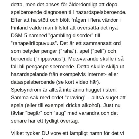
detta, men det anses för ålderdomligt att döpa
spelberoende diagnosen till hazardspelsberoende.
Efter att ha stött och blött frågan i flera vändor i
Finland valde man tillslut att översätta det nya
DSM-5 namned ”gambling disorder” till
”rahapeliriippuvuus”. Det är ett sammansatt ord
som betyder pengar (”raha”), spel (”peli”) och
beroende (”riippuvuus”). Motsvarande skulle i så
fall bli pengaspelsberoende. Detta skulle skilja ut
hazardspelande från exempelvis internet- eller
dataspelsberoende (se kort video här).
Spelsyndrom är alltså inte ännu hugget i sten.
Samma sak med ordet ”craving” – alltså suget att
spela (eller till exempel dricka alkohol). Just nu
tävlar ”begär” och ”sug” med varandra och det
senare har ett tydligt övertag.
Vilket tycker DU vore ett lämpligt namn för det vi