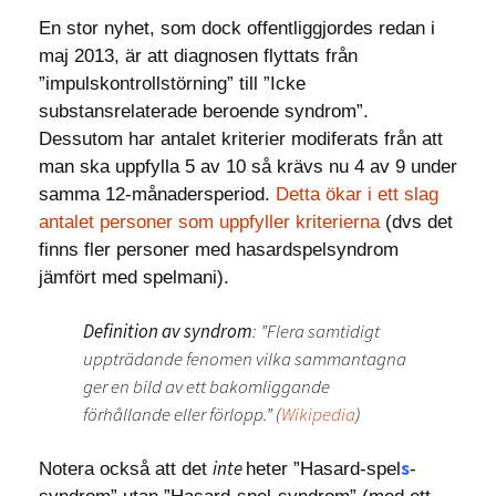
En stor nyhet, som dock offentliggjordes redan i
maj 2013, är att diagnosen flyttats från
”impulskontrollstörning” till ”Icke
substansrelaterade beroende syndrom”.
Dessutom har antalet kriterier modiferats från att
man ska uppfylla 5 av 10 så krävs nu 4 av 9 under
samma 12-månadersperiod.
Detta ökar i ett slag
antalet personer som uppfyller kriterierna
(dvs det
finns fler personer med hasardspelsyndrom
jämfört med spelmani).
Definition av syndrom
: ”Flera samtidigt
uppträdande fenomen vilka sammantagna
ger en bild av ett bakomliggande
förhållande eller förlopp.” (
Wikipedia
)
inte
s
Notera också att det
heter ”Hasard-spel
-