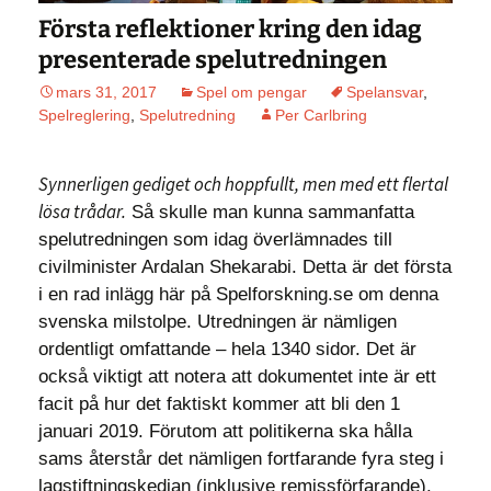
Första reflektioner kring den idag
presenterade spelutredningen
mars 31, 2017
Spel om pengar
Spelansvar
,
Spelreglering
,
Spelutredning
Per Carlbring
Synnerligen gediget och hoppfullt, men med ett flertal
lösa trådar.
Så skulle man kunna sammanfatta
spelutredningen som idag överlämnades till
civilminister Ardalan Shekarabi. Detta är det första
i en rad inlägg här på Spelforskning.se om denna
svenska milstolpe. Utredningen är nämligen
ordentligt omfattande – hela 1340 sidor. Det är
också viktigt att notera att dokumentet inte är ett
facit på hur det faktiskt kommer att bli den 1
januari 2019. Förutom att politikerna ska hålla
sams återstår det nämligen fortfarande fyra steg i
lagstiftningskedjan (inklusive remissförfarande).