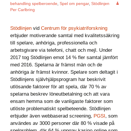
behandling spelberoende
,
Spel om pengar
,
Stödlinjen
Per Carlbring
Stödlinjen
vid
Centrum för psykiatriforskning
erbjuder motiverande samtal med kvalitetssäkring
till spelare, anhöriga, professionella och
arbetsgivare via telefoni, chatt och mejl. Under
2017 tog Stödlinjen emot 14 % fler samtal jämfört
med 2016. Spelarna är främst män och de
anhöriga är främst kvinnor. Spelare som deltagit i
Stödlinjens självhjälpsprogram har beskrivit
utlösande faktorer för att spela, där 70 % av
spelarna beskrev löneutbetalning och att vara
ensam hemma som de vanligaste faktorer som
utlöste problematiskt spelbeteende. Stödlinjen
erbjuder även webbaserad screening,
PGSI
, som
användes av 3000 personer där 80 % visade på
spelproblem, där 64 % uppgav kasino online som