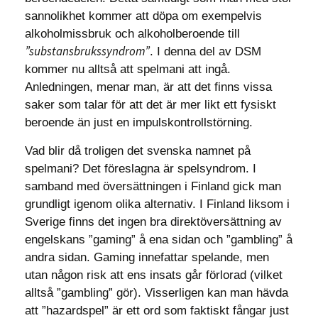
sannolikhet kommer att döpa om exempelvis
alkoholmissbruk och alkoholberoende till
”substansbrukssyndrom”
. I denna del av DSM
kommer nu alltså att spelmani att ingå.
Anledningen, menar man, är att det finns vissa
saker som talar för att det är mer likt ett fysiskt
beroende än just en impulskontrollstörning.
Vad blir då troligen det svenska namnet på
spelmani? Det föreslagna är spelsyndrom. I
samband med översättningen i Finland gick man
grundligt igenom olika alternativ. I Finland liksom i
Sverige finns det ingen bra direktöversättning av
engelskans ”gaming” å ena sidan och ”gambling” å
andra sidan. Gaming innefattar spelande, men
utan någon risk att ens insats går förlorad (vilket
alltså ”gambling” gör). Visserligen kan man hävda
att ”hazardspel” är ett ord som faktiskt fångar just