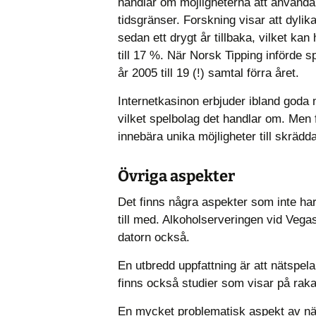
handlar om möjligheterna att använda 
tidsgränser. Forskning visar att dyli
sedan ett drygt år tillbaka, vilket kan h
till 17 %. När Norsk Tipping införde 
år 2005 till 19 (!) samtal förra året.
Internetkasinon erbjuder ibland goda m
vilket spelbolag det handlar om. Men 
innebära unika möjligheter till skräd
Övriga aspekter
Det finns några aspekter som inte har
till med. Alkoholserveringen vid Veg
datorn också.
En utbredd uppfattning är att nätspel
finns också studier som visar på rak
En mycket problematisk aspekt av nätk