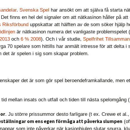
sandelar
.
Svenska Spel
har ansökt om att själva få starta nät
Det finns en hel del signaler om att nätkasinon håller på at
 Riksförbund
uppskattar att hälften av de som söker hjälp
ödlinjen
är nätkasinon numera det vanligaste problemspelet 
 2013
och
6 % 2008
). Och i vår studie,
Spelfrihet Tillsamma
ga 70 spelare som hittills har anmält intresse för att delta 
m det är spelen i sig som skapar problem.
egenskaper det är som gör spel beroendeframkallande, men ett
tid mellan insats och utfall och tiden till nästa spelomgång
mor
. Ju större prissummor desto farligare (t ex. Crewe et al.,
reställningar om ens egen förmåga att påverka slumpen
(of
appar som inte påverkar när kasionhjulen slutar snurra, klus