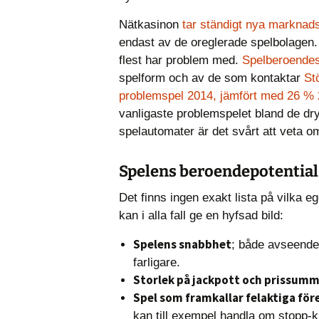
Nätkasinon
tar ständigt nya marknad
endast av de oreglerade spelbolagen. 
flest har problem med.
Spelberoendes
spelform och av de som kontaktar
St
problemspel 2014, jämfört med 26 %
vanligaste problemspelet bland de dry
spelautomater är det svårt att veta o
Spelens beroendepotential
Det finns ingen exakt lista på vilka 
kan i alla fall ge en hyfsad bild:
Spelens snabbhet
; både avseende 
farligare.
Storlek på jackpott och prissum
Spel som framkallar felaktiga fö
kan till exempel handla om stopp-kn