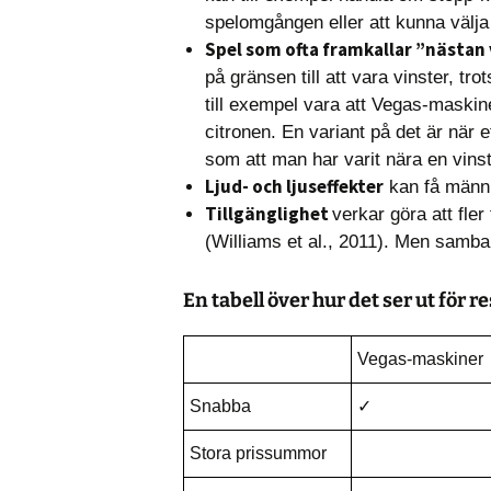
spelomgången eller att kunna välj
Spel som ofta framkallar ”nästan 
på gränsen till att vara vinster, tro
till exempel vara att Vegas-maskin
citronen. En variant på det är när e
som att man har varit nära en vinst
Ljud- och ljuseffekter
kan få männis
Tillgänglighet
verkar göra att fler
(Williams et al., 2011). Men samba
En tabell över hur det ser ut för re
Vegas-maskiner
Snabba
✓
Stora prissummor