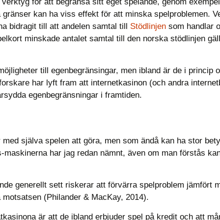
verktyg för att begränsa sitt eget spelande, genom exempelv
ka gränser kan ha viss effekt för att minska spelproblemen. 
a bidragit till att andelen samtal till
Stödlinjen
som handlar o
spelkort minskade antalet samtal till den norska stödlinjen g
öjligheter till egenbegränsingar, men ibland är de i princip ob
forskare har lyft fram att internetkasinon (och andra intern
darsydda egenbegränsningar i framtiden.
 med själva spelen att göra, men som ändå kan ha stor betyd
as-maskinerna har jag redan nämnt, även om man förstås ka
ande generellt sett riskerar att förvärra spelproblem jämfört
a motsatsen (Philander & MacKay, 2014).
asinona är att de ibland erbjuder spel på kredit och att mån