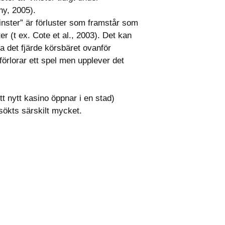
ny, 2005).
inster” är förluster som framstår som
ter (t ex. Cote et al., 2003). Det kan
a det fjärde körsbäret ovanför
 förlorar ett spel men upplever det
tt nytt kasino öppnar i en stad)
sökts särskilt mycket.