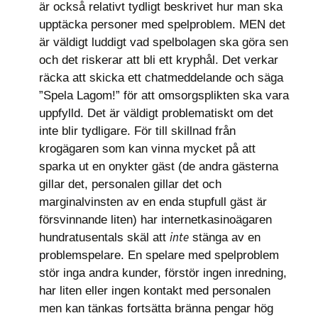
är också relativt tydligt beskrivet hur man ska
upptäcka personer med spelproblem. MEN det
är väldigt luddigt vad spelbolagen ska göra sen
och det riskerar att bli ett kryphål. Det verkar
räcka att skicka ett chatmeddelande och säga
”Spela Lagom!” för att omsorgsplikten ska vara
uppfylld. Det är väldigt problematiskt om det
inte blir tydligare. För till skillnad från
krogägaren som kan vinna mycket på att
sparka ut en onykter gäst (de andra gästerna
gillar det, personalen gillar det och
marginalvinsten av en enda stupfull gäst är
försvinnande liten) har internetkasinoägaren
inte
hundratusentals skäl att
stänga av en
problemspelare. En spelare med spelproblem
stör inga andra kunder, förstör ingen inredning,
har liten eller ingen kontakt med personalen
men kan tänkas fortsätta bränna pengar hög