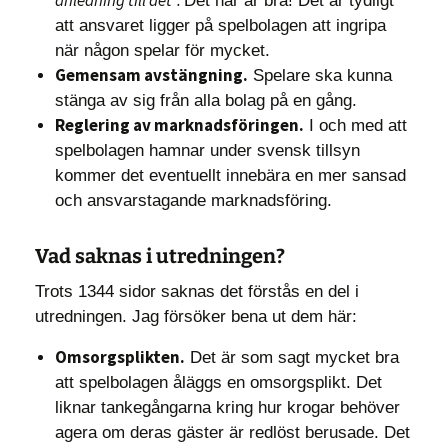
anledning till det”.
Det här är bra! Det är tydligt
att ansvaret ligger på spelbolagen att ingripa
när någon spelar för mycket.
Gemensam avstängning.
Spelare ska kunna
stänga av sig från alla bolag på en gång.
Reglering av marknadsföringen.
I och med att
spelbolagen hamnar under svensk tillsyn
kommer det eventuellt innebära en mer sansad
och ansvarstagande marknadsföring.
Vad saknas i utredningen?
Trots 1344 sidor saknas det förstås en del i
utredningen. Jag försöker bena ut dem här:
Omsorgsplikten.
Det är som sagt mycket bra
att spelbolagen åläggs en omsorgsplikt. Det
liknar tankegångarna kring hur krogar behöver
agera om deras gäster är redlöst berusade. Det