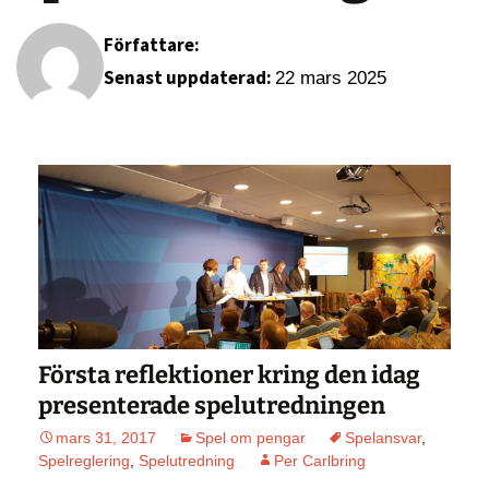
Författare:
Senast uppdaterad:
22 mars 2025
Första reflektioner kring den idag
presenterade spelutredningen
mars 31, 2017
Spel om pengar
Spelansvar
,
Spelreglering
,
Spelutredning
Per Carlbring