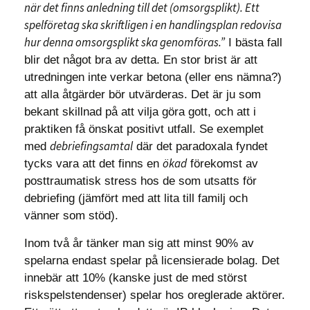
när det finns anledning till det (omsorgsplikt). Ett
spelföretag ska skriftligen i en handlingsplan redovisa
hur denna omsorgsplikt ska genomföras.”
I bästa fall
blir det något bra av detta. En stor brist är att
utredningen inte verkar betona (eller ens nämna?)
att alla åtgärder bör utvärderas. Det är ju som
bekant skillnad på att vilja göra gott, och att i
praktiken få önskat positivt utfall. Se exemplet
debriefingsamtal
med
där det paradoxala fyndet
ökad
tycks vara att det finns en
förekomst av
posttraumatisk stress hos de som utsatts för
debriefing (jämfört med att lita till familj och
vänner som stöd).
Inom två år tänker man sig att minst 90% av
spelarna endast spelar på licensierade bolag. Det
innebär att 10% (kanske just de med störst
riskspelstendenser) spelar hos oreglerade aktörer.