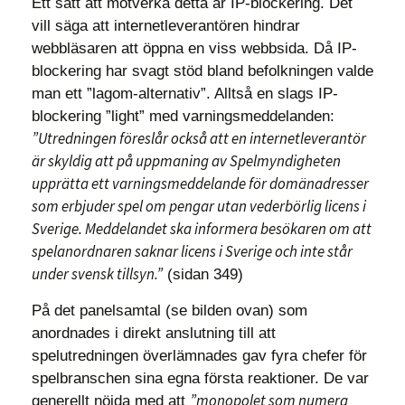
Ett sätt att motverka detta är IP-blockering. Det
vill säga att internetleverantören hindrar
webbläsaren att öppna en viss webbsida. Då IP-
blockering har svagt stöd bland befolkningen valde
man ett ”lagom-alternativ”. Alltså en slags IP-
blockering ”light” med varningsmeddelanden:
”Utredningen föreslår också att en internetleverantör
är skyldig att på uppmaning av Spelmyndigheten
upprätta ett varningsmeddelande för domänadresser
som erbjuder spel om pengar utan vederbörlig licens i
Sverige. Meddelandet ska informera besökaren om att
spelanordnaren saknar licens i Sverige och inte står
under svensk tillsyn.”
(sidan 349)
På det panelsamtal (se bilden ovan) som
anordnades i direkt anslutning till att
spelutredningen överlämnades gav fyra chefer för
spelbranschen sina egna första reaktioner. De var
”monopolet som numera
generellt nöjda med att