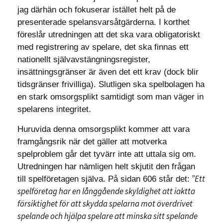
jag därhän och fokuserar istället helt på de
presenterade spelansvarsåtgärderna. I korthet
föreslår utredningen att det ska vara obligatoriskt
med registrering av spelare, det ska finnas ett
nationellt självavstängningsregister,
insättningsgränser är även det ett krav (dock blir
tidsgränser frivilliga). Slutligen ska spelbolagen ha
en stark omsorgsplikt samtidigt som man väger in
spelarens integritet.
Huruvida denna omsorgsplikt kommer att vara
framgångsrik när det gäller att motverka
spelproblem går det tyvärr inte att uttala sig om.
Utredningen har nämligen helt skjutit den frågan
”Ett
till spelföretagen själva. På sidan 606 står det:
spelföretag har en långgående skyldighet att iaktta
försiktighet för att skydda spelarna mot överdrivet
spelande och hjälpa spelare att minska sitt spelande