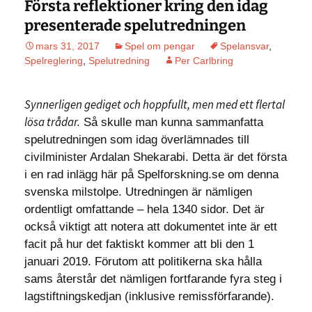
Första reflektioner kring den idag
presenterade spelutredningen
mars 31, 2017
Spel om pengar
Spelansvar
,
Spelreglering
,
Spelutredning
Per Carlbring
Synnerligen gediget och hoppfullt, men med ett flertal
lösa trådar.
Så skulle man kunna sammanfatta
spelutredningen som idag överlämnades till
civilminister Ardalan Shekarabi. Detta är det första
i en rad inlägg här på Spelforskning.se om denna
svenska milstolpe. Utredningen är nämligen
ordentligt omfattande – hela 1340 sidor. Det är
också viktigt att notera att dokumentet inte är ett
facit på hur det faktiskt kommer att bli den 1
januari 2019. Förutom att politikerna ska hålla
sams återstår det nämligen fortfarande fyra steg i
lagstiftningskedjan (inklusive remissförfarande).