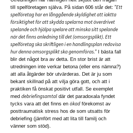
”Ett
till spelföretagen själva. På sidan 606 står det:
spelföretag har en långgående skyldighet att iaktta
försiktighet för att skydda spelarna mot överdrivet
spelande och hjälpa spelare att minska sitt spelande
när det finns anledning till det (omsorgsplikt). Ett
spelföretag ska skriftligen i en handlingsplan redovisa
hur denna omsorgsplikt ska genomföras.”
I bästa fall
blir det något bra av detta. En stor brist är att
utredningen inte verkar betona (eller ens nämna?)
att alla åtgärder bör utvärderas. Det är ju som
bekant skillnad på att vilja göra gott, och att i
praktiken få önskat positivt utfall. Se exemplet
debriefingsamtal
med
där det paradoxala fyndet
ökad
tycks vara att det finns en
förekomst av
posttraumatisk stress hos de som utsatts för
debriefing (jämfört med att lita till familj och
vänner som stöd).