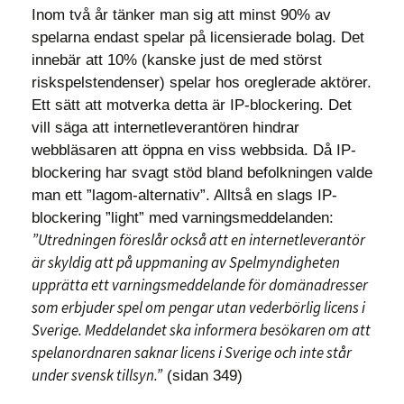
Inom två år tänker man sig att minst 90% av
spelarna endast spelar på licensierade bolag. Det
innebär att 10% (kanske just de med störst
riskspelstendenser) spelar hos oreglerade aktörer.
Ett sätt att motverka detta är IP-blockering. Det
vill säga att internetleverantören hindrar
webbläsaren att öppna en viss webbsida. Då IP-
blockering har svagt stöd bland befolkningen valde
man ett ”lagom-alternativ”. Alltså en slags IP-
blockering ”light” med varningsmeddelanden:
”Utredningen föreslår också att en internetleverantör
är skyldig att på uppmaning av Spelmyndigheten
upprätta ett varningsmeddelande för domänadresser
som erbjuder spel om pengar utan vederbörlig licens i
Sverige. Meddelandet ska informera besökaren om att
spelanordnaren saknar licens i Sverige och inte står
under svensk tillsyn.”
(sidan 349)