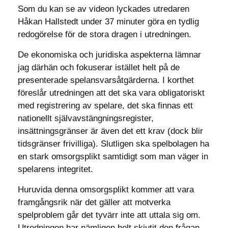
Som du kan se av videon lyckades utredaren
Håkan Hallstedt under 37 minuter göra en tydlig
redogörelse för de stora dragen i utredningen.
De ekonomiska och juridiska aspekterna lämnar
jag därhän och fokuserar istället helt på de
presenterade spelansvarsåtgärderna. I korthet
föreslår utredningen att det ska vara obligatoriskt
med registrering av spelare, det ska finnas ett
nationellt självavstängningsregister,
insättningsgränser är även det ett krav (dock blir
tidsgränser frivilliga). Slutligen ska spelbolagen ha
en stark omsorgsplikt samtidigt som man väger in
spelarens integritet.
Huruvida denna omsorgsplikt kommer att vara
framgångsrik när det gäller att motverka
spelproblem går det tyvärr inte att uttala sig om.
Utredningen har nämligen helt skjutit den frågan