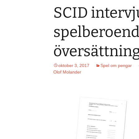
SCID intervj
spelberoend
översättnin
oktober 3, 2017
Spel om pengar
Olof Molander