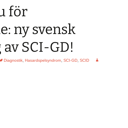
u för
e: ny svensk
g av SCI-GD!
Diagnostik
,
Hasardspelsyndrom
,
SCI-GD
,
SCID