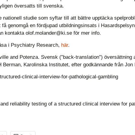
ligen översatts till svenska.
nationell studie som syftar till att bättre upptäcka spelpr
 få genomgå en fördjupad utbildningsinsats i Hasardspelsyndr
an kontakta
olof.molander@ki.se
för mer info.
 läsa i Psychiatry Research,
här
.
ille and Potenza. Svensk (”back-translation”) översättning
Berman, Karolinska Institutet, efter godkännande från Jon 
tructured-clinical-interview-for-pathological-gambling
 and reliability testing of a structured clinical interview for 