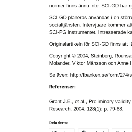
normer finns ännu inte. SCI-GD har ny
SCI-GD planeras användas i en större 
socialtjänsten. Intervjuare kommer att
SCI-PG instrumentet. Intresserade k
Originalartikeln för SCI-GD finns att
Copyright © 2004, Steinberg, Rounsav
Molander, Viktor Månsson och Anne H 
Se även: http://fbanken.se/form/274/s
Referenser:
Grant J.E., et al., Preliminary validity
Research, 2004. 128(1): p. 79-88.
Dela detta: