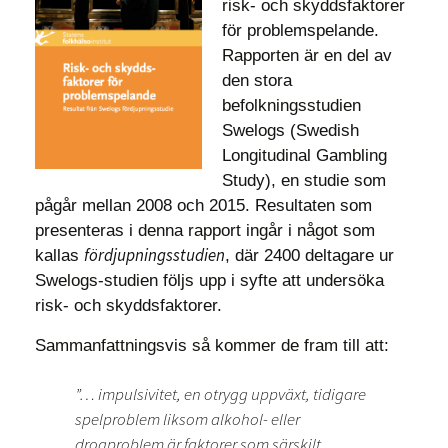
risk- och skyddsfaktorer
för problemspelande.
Rapporten är en del av
den stora
befolkningsstudien
Swelogs (Swedish
Longitudinal Gambling
Study), en studie som
pågår mellan 2008 och 2015. Resultaten som
presenteras i denna rapport ingår i något som
fördjupningsstudien
kallas
, där 2400 deltagare ur
Swelogs-studien följs upp i syfte att undersöka
risk- och skyddsfaktorer.
Sammanfattningsvis så kommer de fram till att:
”… impulsivitet, en otrygg uppväxt, tidigare
spelproblem liksom alkohol- eller
drogproblem är faktorer som särskilt