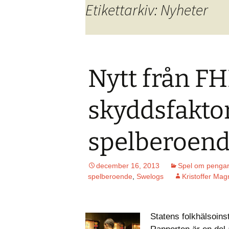
Etikettarkiv: Nyheter
Nytt från FH
skyddsfaktor
spelberoen
december 16, 2013
Spel om penga
spelberoende
,
Swelogs
Kristoffer Ma
Statens folkhälsoins