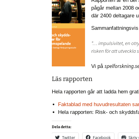
Rapporten är en del
pågår mellan 2008 o
där 2400 deltagare u
Sammanfattningsvis s
”… impulsivitet, en ot
risken för att utveckla
spelforskning.s
Vi på
Läs rapporten
Hela rapporten går att ladda hem grat
Faktablad med huvudresultaten s
Hela rapporten: Risk- och skyddsf
Dela detta:
Twitter
Facebook
Skriv 