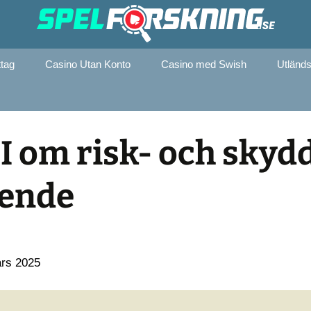
tag
Casino Utan Konto
Casino med Swish
Utländ
Bettin
Licens
MGA C
I om risk- och skyd
oende
rs 2025